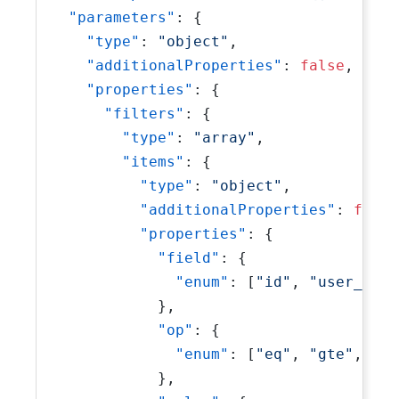
"parameters"
:
{
"type"
:
"object"
,
"additionalProperties"
:
false
,
"properties"
:
{
"filters"
:
{
"type"
:
"array"
,
"items"
:
{
"type"
:
"object"
,
"additionalProperties"
:
false
"properties"
:
{
"field"
:
{
"enum"
:
[
"id"
,
"user_id"
,
}
,
"op"
:
{
"enum"
:
[
"eq"
,
"gte"
,
"lt
}
,