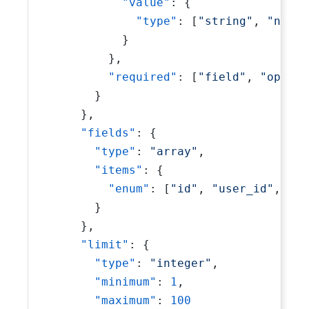
"value"
:
{
"type"
:
[
"string"
,
"numbe
}
}
,
"required"
:
[
"field"
,
"op"
,
"
}
}
,
"fields"
:
{
"type"
:
"array"
,
"items"
:
{
"enum"
:
[
"id"
,
"user_id"
,
"am
}
}
,
"limit"
:
{
"type"
:
"integer"
,
"minimum"
:
1
,
"maximum"
:
100