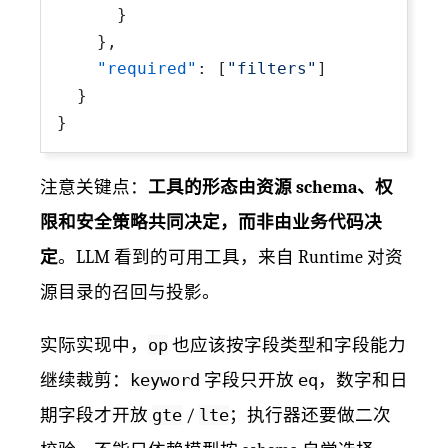
}
}
,
"required"
:
[
"filters"
]
}
}
注意关键点：
工具的形态由资源 schema、权
限和安全策略共同决定，而非由业务代码决
定
。LLM 看到的可用工具，来自 Runtime 对资
源目录的召回与投影。
实际实现中，
op
也应该按字段类型和字段能力
继续裁剪：
keyword
字段只开放
eq
，数字和日
期字段才开放
gte
/
lte
；执行器还要做二次