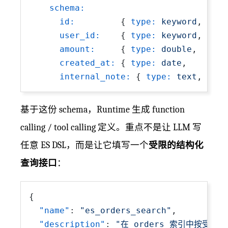
schema:
id:
         { 
type:
keyword
, 
filt
user_id:
    { 
type:
keyword
, 
filt
amount:
     { 
type:
double
,  
rang
created_at:
 { 
type:
date
,    
rang
internal_note:
 { 
type:
text
, 
retu
基于这份 schema，Runtime 生成 function
calling / tool calling 定义。重点不是让 LLM 写
任意 ES DSL，而是让它填写一个
受限的结构化
查询接口
：
{
"name"
:
"es_orders_search"
,
"description"
:
"在 orders 索引中按受限