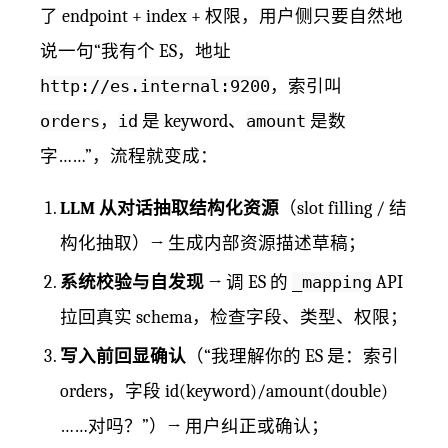
了 endpoint + index + 权限，用户侧只要自然地
说一句“我有个 ES，地址
http://es.internal:9200
，索引叫
orders
，
id
是 keyword、
amount
是数
字……”，流程就变成：
LLM 从对话抽取结构化资源
（slot filling / 结
构化抽取）→ 生成内部资源描述草稿；
系统校验与自发现
→ 调 ES 的
_mapping
API
拉回真实 schema，检查字段、类型、权限；
写入前回显确认
（“我理解你的 ES 是：索引
orders，字段 id(keyword)/amount(double)
……对吗？”）→ 用户纠正或确认；