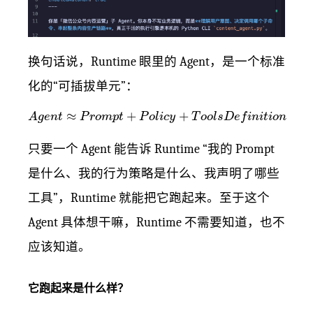
换句话说，Runtime 眼里的 Agent，是一个标准
化的“可插拔单元”：
A
g
e
n
t
≈
P
r
o
m
p
t
+
P
o
l
i
c
y
+
T
o
o
l
s
D
e
f
i
n
i
t
i
o
n
≈
+
+
A
g
e
n
t
P
r
o
m
p
t
P
o
l
i
c
y
T
o
o
l
s
D
e
f
i
n
i
t
i
o
n
只要一个 Agent 能告诉 Runtime “我的 Prompt
是什么、我的行为策略是什么、我声明了哪些
工具”，Runtime 就能把它跑起来。至于这个
Agent 具体想干嘛，Runtime 不需要知道，也不
应该知道。
它跑起来是什么样？