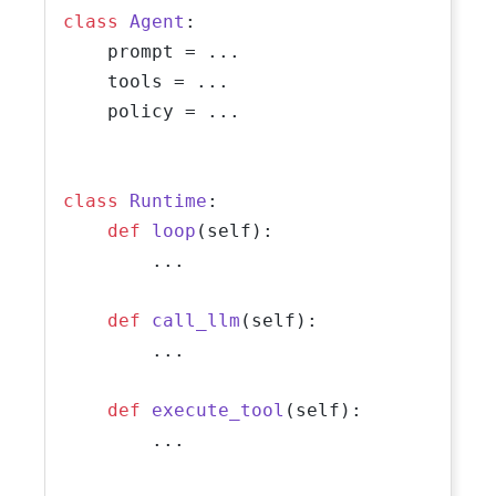
class
Agent
:

    prompt = ...

    tools = ...

    policy = ...

class
Runtime
:

def
loop
(
self
):

        ...

def
call_llm
(
self
):

        ...

def
execute_tool
(
self
):

        ...
