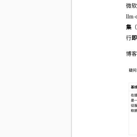
微软研
llm
集
（
行
即
博客