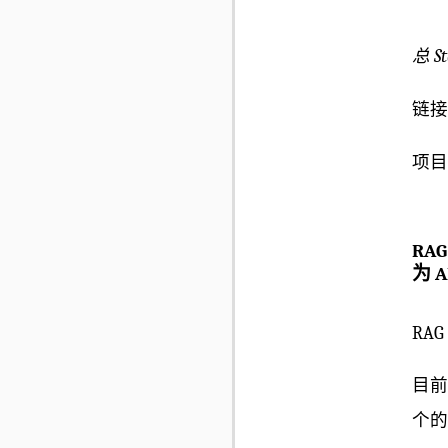
总 St
链接
项目
RAG
为 
RA
目前
个的