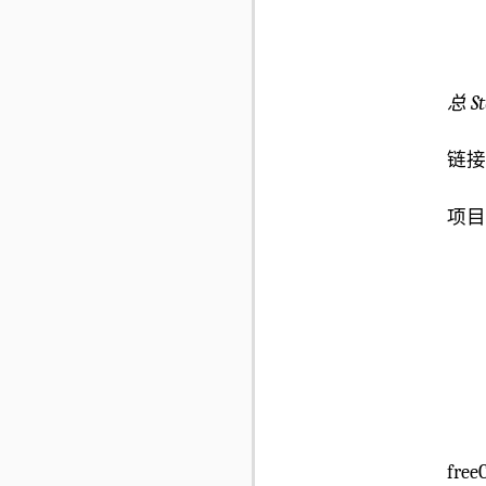
总 St
链接
项目
fr