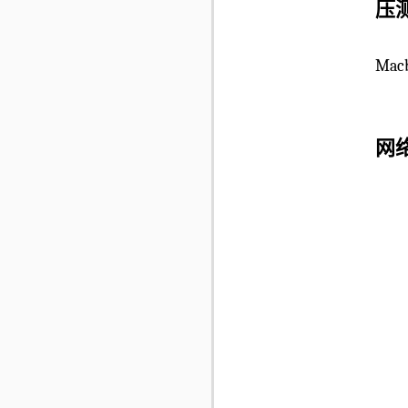
压
Macb
网