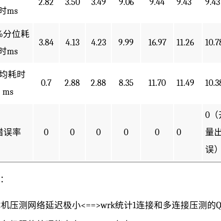
2.82
3.50
3.49
9.06
9.44
9.43
9.43
时ms
9%分位耗
3.84
4.13
4.23
9.99
16.97
11.26
10.7
时ms
均耗时
0.7
2.88
2.88
8.35
11.70
11.49
10.3
ms
0
错误率
0
0
0
0
0
0
量
误
：
机压测网络延迟极小<==>wrk统计1连接和多连接压测的