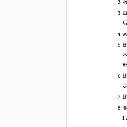
服
由
w
比
比
1