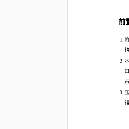
前
本
口
占
压