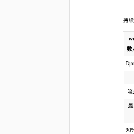
持续
w
数
Dja
流
最
9