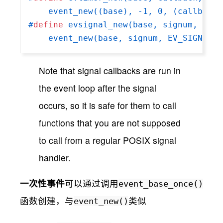
    event_new((base), -1, 0, (callback)
#
define
 evsignal_new(base, signum, cb, 
    event_new(base, signum, EV_SIGNAL|E
Note that signal callbacks are run in
the event loop after the signal
occurs, so it is safe for them to call
functions that you are not supposed
to call from a regular POSIX signal
handler.
一次性事件
可以通过调用
event_base_once()
函数创建，与
event_new()
类似