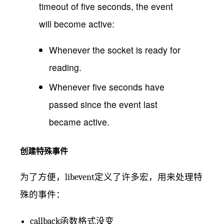
timeout of five seconds, the event
will become active:
Whenever the socket is ready for
reading.
Whenever five seconds have
passed since the event last
became active.
创建特殊事件
为了方便，libevent定义了许多宏，用来处理特
殊的事件：
callback函数格式没变