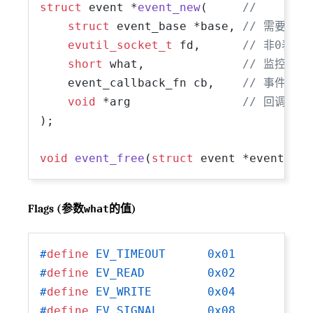
struct
 event *
event_new
(     
//
struct
 event_base *base, 
// 需要使用
evutil_socket_t
 fd,      
// 非0表示
short
 what,              
// 监控fd的
    event_callback_fn cb,    
// 事件变成
void
 *arg                
// 回调函数
)
;

void
event_free
(
struct
 event *event)
Flags (参数
what
的值)
#
define
 EV_TIMEOUT      0x01
#
define
 EV_READ         0x02
#
define
 EV_WRITE        0x04
#
define
 EV_SIGNAL       0x08